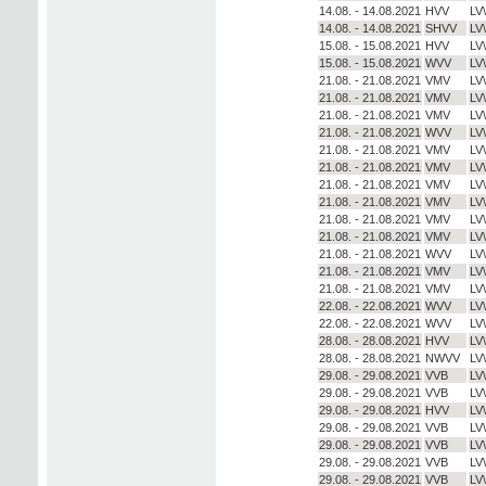
14.08. - 14.08.2021
HVV
LV
14.08. - 14.08.2021
SHVV
LV
15.08. - 15.08.2021
HVV
LV
15.08. - 15.08.2021
WVV
LV
21.08. - 21.08.2021
VMV
LV
21.08. - 21.08.2021
VMV
LV
21.08. - 21.08.2021
VMV
LV
21.08. - 21.08.2021
WVV
LV
21.08. - 21.08.2021
VMV
LV
21.08. - 21.08.2021
VMV
LV
21.08. - 21.08.2021
VMV
LV
21.08. - 21.08.2021
VMV
LV
21.08. - 21.08.2021
VMV
LV
21.08. - 21.08.2021
VMV
LV
21.08. - 21.08.2021
WVV
LV
21.08. - 21.08.2021
VMV
LV
21.08. - 21.08.2021
VMV
LV
22.08. - 22.08.2021
WVV
LV
22.08. - 22.08.2021
WVV
LV
28.08. - 28.08.2021
HVV
LV
28.08. - 28.08.2021
NWVV
LV
29.08. - 29.08.2021
VVB
LV
29.08. - 29.08.2021
VVB
LV
29.08. - 29.08.2021
HVV
LV
29.08. - 29.08.2021
VVB
LV
29.08. - 29.08.2021
VVB
LV
29.08. - 29.08.2021
VVB
LV
29.08. - 29.08.2021
VVB
LV