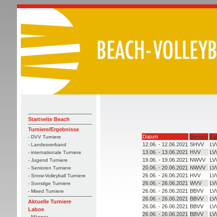
Startseite Beach
Turniere/Ergebnisse
Datum
Bereich
Kat
- DVV Turniere
12.06. - 12.06.2021
SHVV
LV
- Landesverband
13.06. - 13.06.2021
HVV
LV
- internationale Turniere
19.06. - 19.06.2021
NWVV
LV
- Jugend Turniere
20.06. - 20.06.2021
NWVV
LV
- Senioren Turniere
26.06. - 26.06.2021
HVV
LV
- Snow-Volleyball Turniere
26.06. - 26.06.2021
WVV
LV
- Sonstige Turniere
26.06. - 26.06.2021
BBVV
LV
- Mixed Turniere
26.06. - 26.06.2021
BBVV
LV
Aktuelle Turniere
26.06. - 26.06.2021
BBVV
LV
Laboe
26.06. - 26.06.2021
BBVV
LV
- Männer