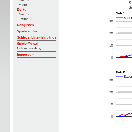
Sa
- Frauen
Sa
Borkum
Satz 1
- Männer
Sagst
- Frauen
30
Ranglisten
Spielersuche
20
Schiedsrichter-lehrgänge
Spieler/Portal
10
Onlineanmeldung
Impressum
0
Satz 2
Sagst
30
20
10
0