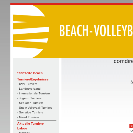
comdire
Startseite Beach
Turniere/Ergebnisse
A
- DVV Turniere
- Landesverband
- internationale Turniere
- Jugend Turniere
- Senioren Turniere
- Snow-Volleyball Turniere
- Sonstige Turniere
- Mixed Turniere
Aktuelle Turniere
Sp
Laboe
Sa
- Männer