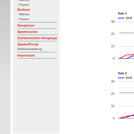
- Frauen
Borkum
Satz 1
- Männer
Wolf 
- Frauen
30
Ranglisten
Spielersuche
20
Schiedsrichter-lehrgänge
Spieler/Portal
10
Onlineanmeldung
Impressum
0
Satz 2
Wolf 
30
20
10
0