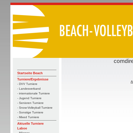
comdire
Startseite Beach
Turniere/Ergebnisse
A
- DVV Turniere
- Landesverband
- internationale Turniere
- Jugend Turniere
- Senioren Turniere
- Snow-Volleyball Turniere
- Sonstige Turniere
- Mixed Turniere
Aktuelle Turniere
Laboe
- Männer