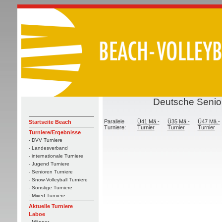
Deutsche Senior
Parallele
Ü41 Mä.-
Ü35 Mä.-
Ü47 Mä.-
Startseite Beach
Turniere:
Turnier
Turnier
Turnier
Turniere/Ergebnisse
- DVV Turniere
- Landesverband
- internationale Turniere
- Jugend Turniere
- Senioren Turniere
- Snow-Volleyball Turniere
- Sonstige Turniere
- Mixed Turniere
Aktuelle Turniere
Laboe
- Männer