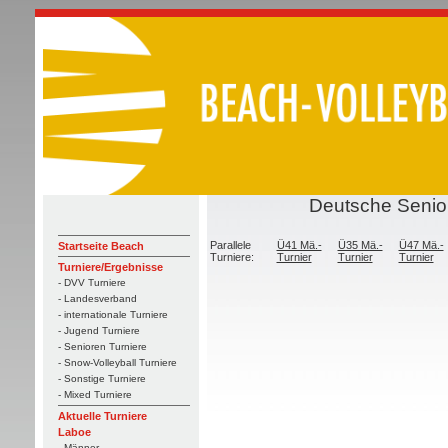
Deutsche Senior
Parallele
Ü41 Mä.-
Ü35 Mä.-
Ü47 Mä.-
Startseite Beach
Turniere:
Turnier
Turnier
Turnier
Turniere/Ergebnisse
- DVV Turniere
- Landesverband
- internationale Turniere
- Jugend Turniere
- Senioren Turniere
- Snow-Volleyball Turniere
- Sonstige Turniere
- Mixed Turniere
Aktuelle Turniere
Laboe
- Männer