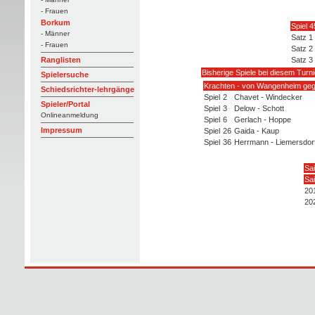
- Frauen
Borkum
Spiel 4
- Männer
Satz 1
- Frauen
Satz 2
Satz 3
Ranglisten
Bisherige Spiele bei diesem Turni
Spielersuche
Krachten - von Wangenheim ge
Schiedsrichter-lehrgänge
Spiel
2
Chavet - Windecker
Spieler/Portal
Spiel
3
Delow - Schott
Onlineanmeldung
Spiel
6
Gerlach - Hoppe
Impressum
Spiel
26
Gaida - Kaup
Spiel
36
Herrmann - Liemersdor
Sa
Sa
20
20