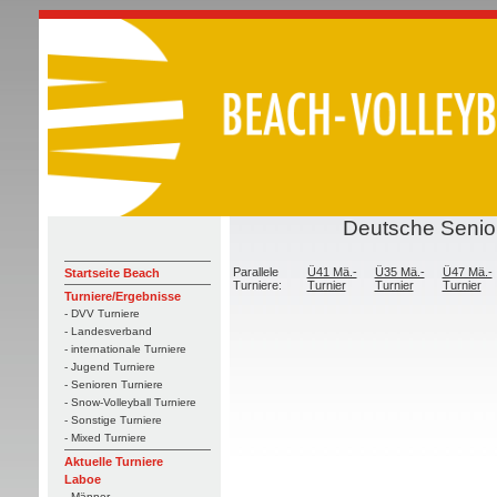
Deutsche Senior
Parallele
Ü41 Mä.-
Ü35 Mä.-
Ü47 Mä.-
Startseite Beach
Turniere:
Turnier
Turnier
Turnier
Turniere/Ergebnisse
- DVV Turniere
- Landesverband
- internationale Turniere
- Jugend Turniere
- Senioren Turniere
- Snow-Volleyball Turniere
- Sonstige Turniere
- Mixed Turniere
Aktuelle Turniere
Laboe
- Männer