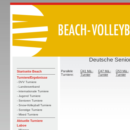
Deutsche Senior
Parallele
Ü41 Mä.-
Ü47 Mä.-
Ü53 Mä.-
Startseite Beach
Turniere:
Turnier
Turnier
Turnier
Turniere/Ergebnisse
- DVV Turniere
- Landesverband
- internationale Turniere
- Jugend Turniere
- Senioren Turniere
- Snow-Volleyball Turniere
- Sonstige Turniere
- Mixed Turniere
Aktuelle Turniere
Laboe
- Männer