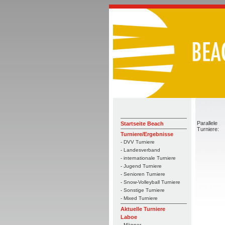
Parallele
Startseite Beach
Turniere:
Turniere/Ergebnisse
- DVV Turniere
- Landesverband
- internationale Turniere
- Jugend Turniere
- Senioren Turniere
- Snow-Volleyball Turniere
- Sonstige Turniere
- Mixed Turniere
Aktuelle Turniere
Laboe
- Männer