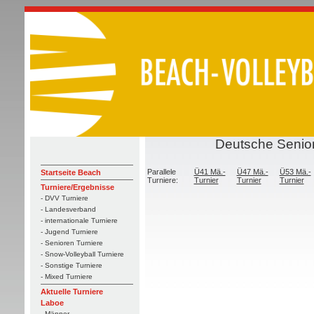
Deutsche Senior
Parallele
Ü41 Mä.-
Ü47 Mä.-
Ü53 Mä.-
Startseite Beach
Turniere:
Turnier
Turnier
Turnier
Turniere/Ergebnisse
- DVV Turniere
- Landesverband
- internationale Turniere
- Jugend Turniere
- Senioren Turniere
- Snow-Volleyball Turniere
- Sonstige Turniere
- Mixed Turniere
Aktuelle Turniere
Laboe
- Männer