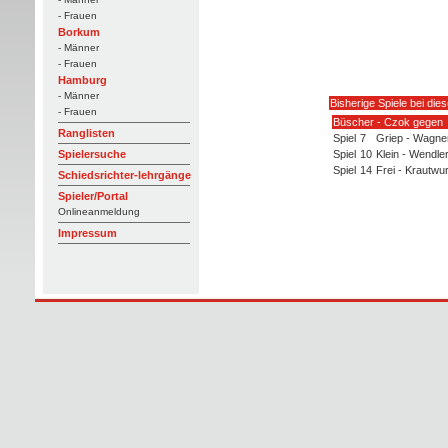
- Frauen
Borkum
- Männer
- Frauen
Hamburg
- Männer
Bisherige Spiele bei die
- Frauen
Büscher - Czok gegen
Ranglisten
Spiel
7
Griep - Wagne
Spiel
10
Klein - Wendle
Spielersuche
Spiel
14
Frei - Krautwu
Schiedsrichter-lehrgänge
Spieler/Portal
Onlineanmeldung
Impressum