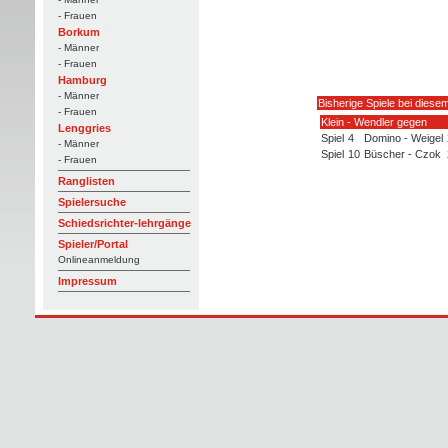
- Frauen
Borkum
- Männer
- Frauen
Hamburg
- Männer
Bisherige Spiele bei diese
- Frauen
Klein - Wendler gegen
Lenggries
Spiel
4
Domino - Weigel
- Männer
Spiel
10
Büscher - Czok
- Frauen
Ranglisten
Spielersuche
Schiedsrichter-lehrgänge
Spieler/Portal
Onlineanmeldung
Impressum