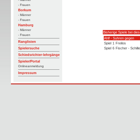
- Frauen
Borkum
- Männer
- Frauen
Hamburg
- Männer
Bisherige Spiele bei die
- Frauen
Ahlf - Suhren gegen
Ranglisten
Spiel
1
Freilos
Spiel
6
Fischer - Schille
Spielersuche
Schiedsrichter-lehrgänge
Spieler/Portal
Onlineanmeldung
Impressum