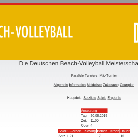
Die Deutschen Beach-Volleyball Meisterscha
Parallele Turniere:
Mä.-Turnier
Allgemein
Information
Meldeliste
Zulassung
Courtplan
Hauptfeld:
Setzliste
Spiele
Ergebnis
Ansetzung
Tag
30.08.2019
Zeit
11:00
Court
4
Spiel 6
Gernert - Kiesling
Behlen - Krohn
Dauer
Satz 1
21
17
16