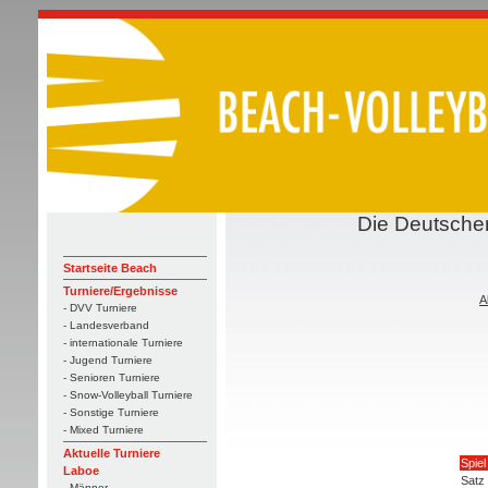
Die Deutschen
Startseite Beach
Turniere/Ergebnisse
A
- DVV Turniere
- Landesverband
- internationale Turniere
- Jugend Turniere
- Senioren Turniere
- Snow-Volleyball Turniere
- Sonstige Turniere
- Mixed Turniere
Aktuelle Turniere
Spiel
Laboe
Satz
- Männer