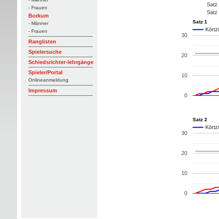
Satz
- Frauen
Satz
Borkum
Satz 1
- Männer
Körtz
- Frauen
30
Ranglisten
Spielersuche
20
Schiedsrichter-lehrgänge
Spieler/Portal
10
Onlineanmeldung
Impressum
0
Satz 2
Körtz
30
20
10
0