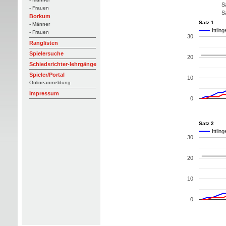
S
- Frauen
S
Borkum
Satz 1
- Männer
Ittlin
- Frauen
30
Ranglisten
Spielersuche
20
Schiedsrichter-lehrgänge
Spieler/Portal
10
Onlineanmeldung
Impressum
0
Satz 2
Ittlin
30
20
10
0