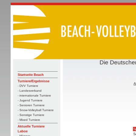
Die Deutschen
Startseite Beach
Turniere/Ergebnisse
A
- DVV Turniere
- Landesverband
- internationale Turniere
- Jugend Turniere
- Senioren Turniere
- Snow-Volleyball Turniere
- Sonstige Turniere
- Mixed Turniere
Aktuelle Turniere
S
Laboe
S
- Männer