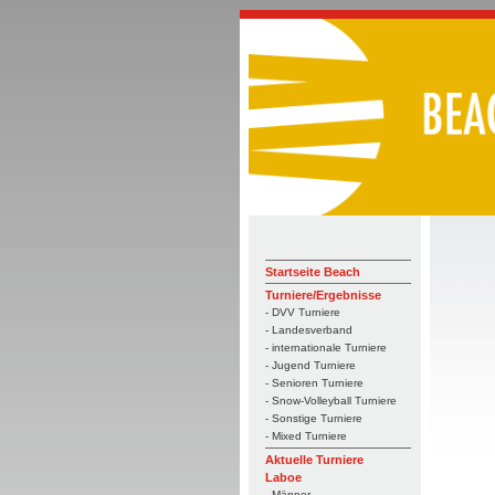
Startseite Beach
Turniere/Ergebnisse
- DVV Turniere
- Landesverband
- internationale Turniere
- Jugend Turniere
- Senioren Turniere
- Snow-Volleyball Turniere
- Sonstige Turniere
- Mixed Turniere
Aktuelle Turniere
Laboe
- Männer