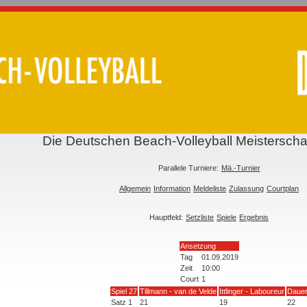
Die Deutschen Beach-Volleyball Meisterscha
Parallele Turniere:
Mä.-Turnier
Allgemein
Information
Meldeliste
Zulassung
Courtplan
Hauptfeld:
Setzliste
Spiele
Ergebnis
Ansetzung
Tag
01.09.2019
Zeit
10:00
Court
1
Spiel 27
Tillmann - van de Velde
Ittlinger - Laboureur
Daue
Satz 1
21
19
22