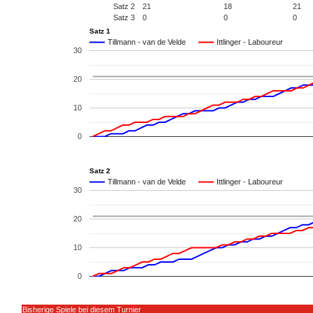
Satz 2
21
18
21
Satz 3
0
0
0
Satz 1
Tillmann - van de Velde
Ittlinger - Laboureur
30
20
10
0
Satz 2
Tillmann - van de Velde
Ittlinger - Laboureur
30
20
10
0
Bisherige Spiele bei diesem Turnier