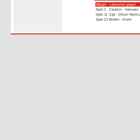
Ittlinger - Laboureur gegen
Spiel
3
Claaßen - Interwies
Spiel
11
Gigl - Oßner-Niemc
Spiel
23
Behlen - Krohn