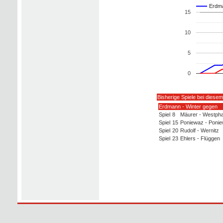
Erdma
15
10
5
0
Bisherige Spiele bei diesem
Erdmann - Winter gegen
Spiel
8
Mäurer - Westpha
Spiel
15
Poniewaz - Poni
Spiel
20
Rudolf - Wernitz
Spiel
23
Ehlers - Flüggen