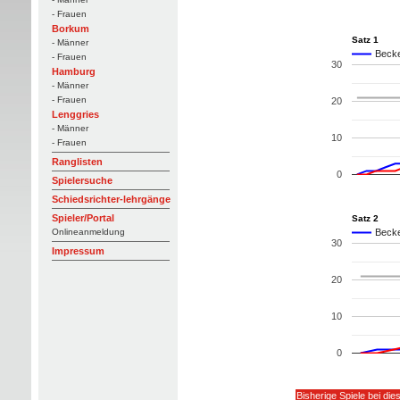
- Frauen
Borkum
Satz 1
- Männer
Becke
- Frauen
30
Hamburg
- Männer
- Frauen
20
Lenggries
- Männer
10
- Frauen
Ranglisten
0
Spielersuche
Schiedsrichter-lehrgänge
Spieler/Portal
Satz 2
Onlineanmeldung
Becke
30
Impressum
20
10
0
Bisherige Spiele bei di