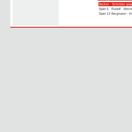
Becker - Schröder geg
Spiel
6
Rudolf - Werni
Spiel
13
Bergmann - H