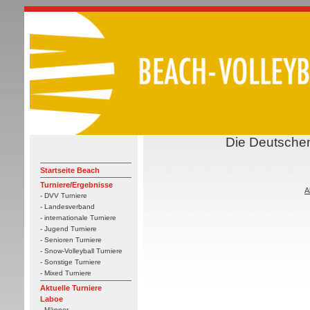
Die Deutschen
Startseite Beach
Turniere/Ergebnisse
A
- DVV Turniere
- Landesverband
- internationale Turniere
- Jugend Turniere
- Senioren Turniere
- Snow-Volleyball Turniere
- Sonstige Turniere
- Mixed Turniere
Aktuelle Turniere
Laboe
- Männer