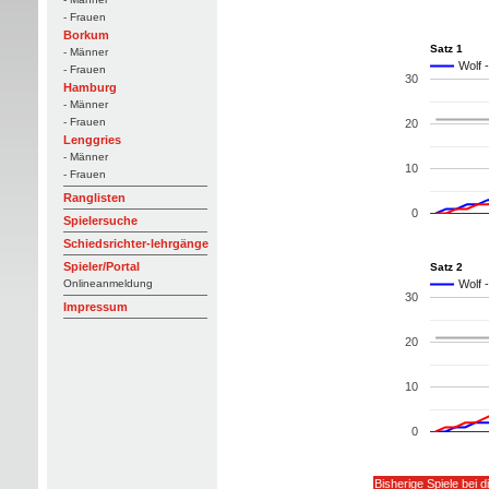
- Frauen
Borkum
Satz 1
- Männer
Wolf 
- Frauen
30
Hamburg
- Männer
- Frauen
20
Lenggries
- Männer
10
- Frauen
Ranglisten
0
Spielersuche
Schiedsrichter-lehrgänge
Spieler/Portal
Satz 2
Onlineanmeldung
Wolf 
30
Impressum
20
10
0
Bisherige Spiele bei 