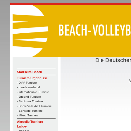
Die Deutschen
Startseite Beach
Turniere/Ergebnisse
A
- DVV Turniere
- Landesverband
- internationale Turniere
- Jugend Turniere
- Senioren Turniere
- Snow-Volleyball Turniere
- Sonstige Turniere
- Mixed Turniere
Aktuelle Turniere
Laboe
- Männer