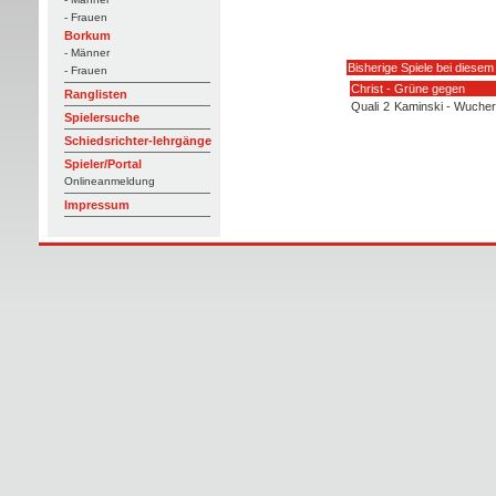
- Frauen
Borkum
- Männer
Bisherige Spiele bei diesem
- Frauen
Christ - Grüne gegen
Ranglisten
Quali
2
Kaminski - Wucher
Spielersuche
Schiedsrichter-lehrgänge
Spieler/Portal
Onlineanmeldung
Impressum