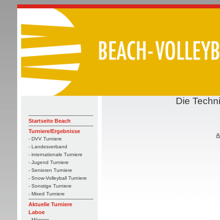
Die Techn
Startseite Beach
Turniere/Ergebnisse
A
- DVV Turniere
- Landesverband
- internationale Turniere
- Jugend Turniere
- Senioren Turniere
- Snow-Volleyball Turniere
- Sonstige Turniere
- Mixed Turniere
Aktuelle Turniere
Laboe
- Männer