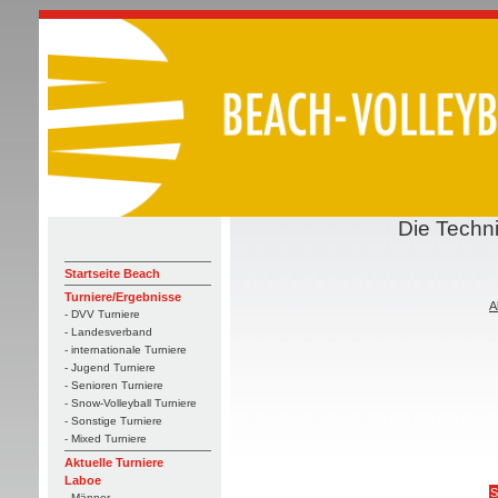
Die Techn
Startseite Beach
Turniere/Ergebnisse
A
- DVV Turniere
- Landesverband
- internationale Turniere
- Jugend Turniere
- Senioren Turniere
- Snow-Volleyball Turniere
- Sonstige Turniere
- Mixed Turniere
Aktuelle Turniere
Laboe
S
- Männer