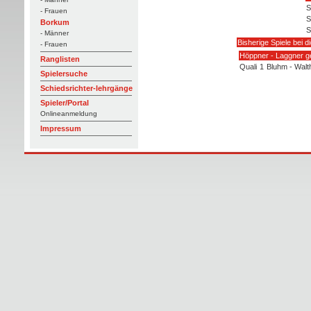
S
- Frauen
S
Borkum
S
- Männer
Bisherige Spiele bei 
- Frauen
Höppner - Laggner g
Ranglisten
Quali
1
Bluhm - Walt
Spielersuche
Schiedsrichter-lehrgänge
Spieler/Portal
Onlineanmeldung
Impressum