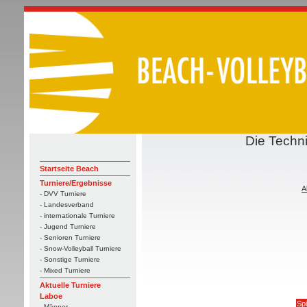
Die Techn
Startseite Beach
Turniere/Ergebnisse
A
- DVV Turniere
- Landesverband
- internationale Turniere
- Jugend Turniere
- Senioren Turniere
- Snow-Volleyball Turniere
- Sonstige Turniere
- Mixed Turniere
Aktuelle Turniere
Laboe
Spi
- Männer