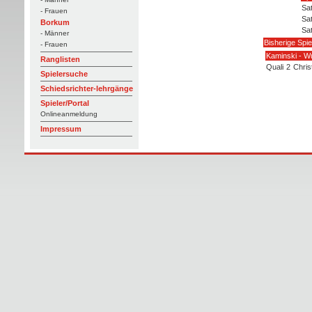
Sat
- Frauen
Sat
Borkum
Sat
- Männer
Bisherige Spie
- Frauen
Kaminski - W
Ranglisten
Quali
2
Chris
Spielersuche
Schiedsrichter-lehrgänge
Spieler/Portal
Onlineanmeldung
Impressum