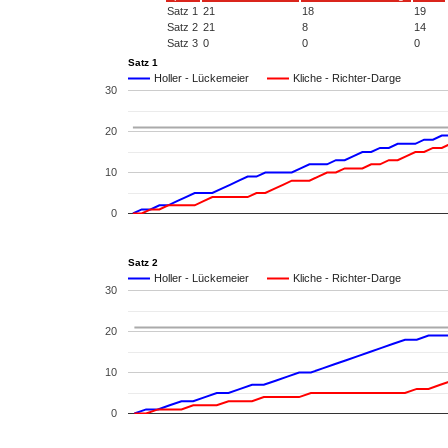
Satz 1
21
18
19
Satz 2
21
8
14
Satz 3
0
0
0
Satz 1
Holler - Lückemeier
Kliche - Richter-Darge
30
20
10
0
Satz 2
Holler - Lückemeier
Kliche - Richter-Darge
30
20
10
0