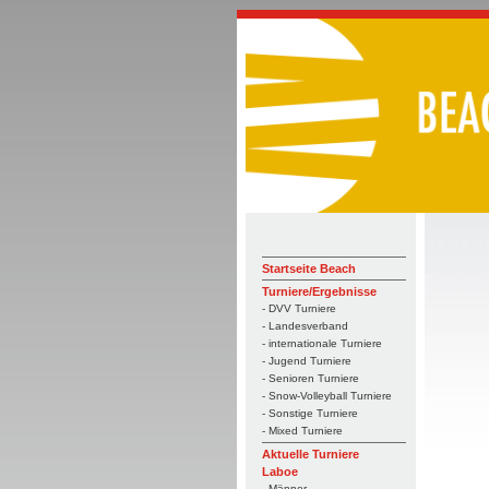
Startseite Beach
Turniere/Ergebnisse
- DVV Turniere
- Landesverband
- internationale Turniere
- Jugend Turniere
- Senioren Turniere
- Snow-Volleyball Turniere
- Sonstige Turniere
- Mixed Turniere
Aktuelle Turniere
Laboe
- Männer