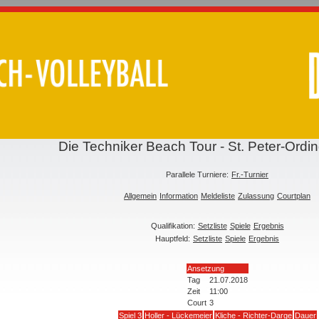
Die Techniker Beach Tour - St. Peter-Ord
Parallele Turniere:
Fr.-Turnier
Allgemein
Information
Meldeliste
Zulassung
Courtplan
Qualifikation:
Setzliste
Spiele
Ergebnis
Hauptfeld:
Setzliste
Spiele
Ergebnis
Ansetzung
Tag
21.07.2018
Zeit
11:00
Court
3
Spiel 3
Holler - Lückemeier
Kliche - Richter-Darge
Dauer