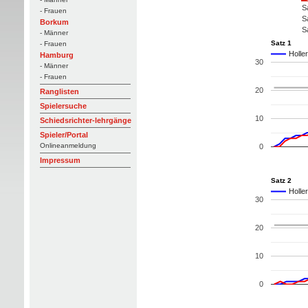
S
- Frauen
S
Borkum
S
- Männer
Satz 1
- Frauen
Holle
Hamburg
30
- Männer
- Frauen
20
Ranglisten
Spielersuche
10
Schiedsrichter-lehrgänge
Spieler/Portal
Onlineanmeldung
0
Impressum
Satz 2
Holle
30
20
10
0