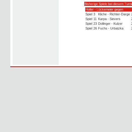
Bisherige Spiele bei diesem Turni
Holler - Lückemeier gegen
Spiel
3
Kliche - Richter-Darge
Spiel
11
Karpa - Sievers
Spiel
23
Dollinger - Kulzer
Spiel
26
Fuchs - Urbatzka