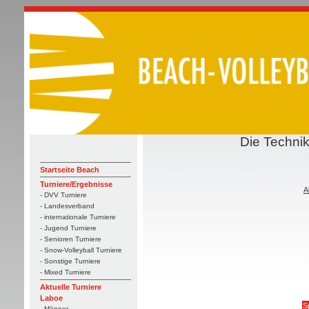
Die Technik
Startseite Beach
Turniere/Ergebnisse
A
- DVV Turniere
- Landesverband
- internationale Turniere
- Jugend Turniere
- Senioren Turniere
- Snow-Volleyball Turniere
- Sonstige Turniere
- Mixed Turniere
Aktuelle Turniere
Laboe
Sp
- Männer