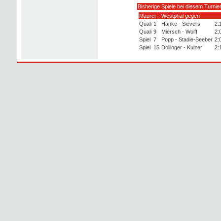
Bisherige Spiele bei diesem Turnie
Mäurer - Westphal gegen
Quali
1
Hanke - Sievers
2:
Quali
9
Miersch - Wolff
2:
Spiel
7
Popp - Stadie-Seeber
2:
Spiel
15
Dollinger - Kulzer
2: