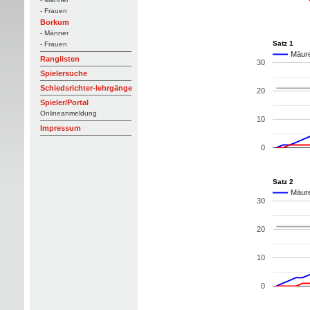
- Frauen
Borkum
- Männer
Satz 1
- Frauen
Mäure
Ranglisten
30
Spielersuche
Schiedsrichter-lehrgänge
20
Spieler/Portal
Onlineanmeldung
10
Impressum
0
Satz 2
Mäure
30
20
10
0