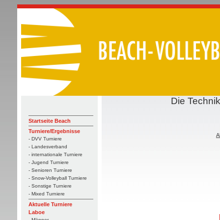
Die Technik
Startseite Beach
Turniere/Ergebnisse
A
- DVV Turniere
- Landesverband
- internationale Turniere
- Jugend Turniere
- Senioren Turniere
- Snow-Volleyball Turniere
- Sonstige Turniere
- Mixed Turniere
Aktuelle Turniere
Laboe
- Männer