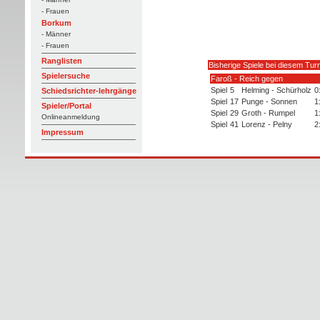
- Frauen
Borkum
- Männer
- Frauen
Ranglisten
Bisherige Spiele bei diesem Turn
Spielersuche
Faroß - Reich gegen
Spiel
5
Helming - Schürholz
0
Schiedsrichter-lehrgänge
Spiel
17
Punge - Sonnen
1
Spieler/Portal
Spiel
29
Groth - Rumpel
1
Onlineanmeldung
Spiel
41
Lorenz - Pelny
2
Impressum