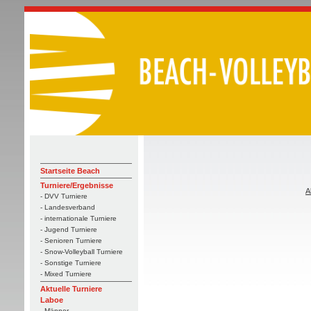
Startseite Beach
Turniere/Ergebnisse
A
- DVV Turniere
- Landesverband
- internationale Turniere
- Jugend Turniere
- Senioren Turniere
- Snow-Volleyball Turniere
- Sonstige Turniere
- Mixed Turniere
Aktuelle Turniere
Laboe
- Männer