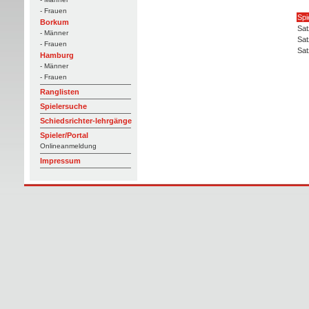
- Frauen
Spi
Borkum
Sat
- Männer
Sat
- Frauen
Sat
Hamburg
- Männer
- Frauen
Ranglisten
Spielersuche
Schiedsrichter-lehrgänge
Spieler/Portal
Onlineanmeldung
Impressum