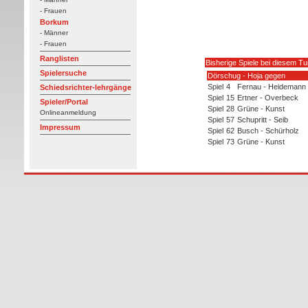
- Frauen
Borkum
- Männer
- Frauen
Ranglisten
Bisherige Spiele bei diesem Tu
Spielersuche
Dörschug - Hoja gegen
Spiel
4
Fernau - Heidemann
Schiedsrichter-lehrgänge
Spiel
15
Ertner - Overbeck
Spieler/Portal
Spiel
28
Grüne - Kunst
Onlineanmeldung
Spiel
57
Schupritt - Seib
Impressum
Spiel
62
Busch - Schürholz
Spiel
73
Grüne - Kunst