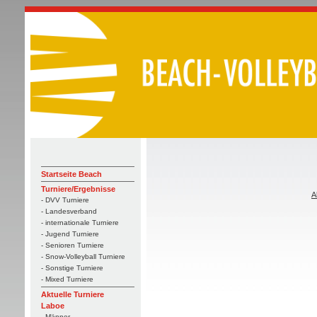
Startseite Beach
Turniere/Ergebnisse
A
- DVV Turniere
- Landesverband
- internationale Turniere
- Jugend Turniere
- Senioren Turniere
- Snow-Volleyball Turniere
- Sonstige Turniere
- Mixed Turniere
Aktuelle Turniere
Laboe
- Männer