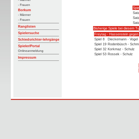
- Frauen
Spie
Borkum
Sat
- Männer
Sat
- Frauen
Sat
Ranglisten
Bisherige Spiele bei diesem Tu
Spielersuche
Freytag - Hassenstein gegen
Spiel
8
Dieckemann - Vogel
Schiedsrichter-lehrgänge
Spiel
19
Rodenbüsch - Schmi
Spieler/Portal
Spiel
32
Korkmaz - Schulz
Onlineanmeldung
Spiel
53
Rossek - Schulz
Impressum