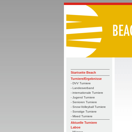
Startseite Beach
Turniere/Ergebnisse
- DVV Turniere
- Landesverband
- internationale Turniere
- Jugend Turniere
- Senioren Turniere
- Snow-Volleyball Turniere
- Sonstige Turniere
- Mixed Turniere
Aktuelle Turniere
Laboe
- Männer