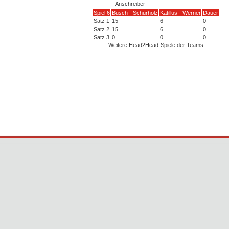
Anschreiber
Spiel 6
Busch - Schürholz
Katillus - Werner
Dauer
Satz 1
15
6
0
Satz 2
15
6
0
Satz 3
0
0
0
Weitere Head2Head-Spiele der Teams