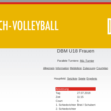
DBM U18 Frauen
Parallele Turniere:
Mä.-Turnier
Allgemein
Information
Meldeliste
Zulassung
Courtplan
Hauptfeld:
Setzliste
Spiele
Ergebnis
Ansetzung
Tag
27.07.2018
Zeit
11:15
Court
5
1. Schiedsrichter
Briel / Schubert
2. Schiedsrichter