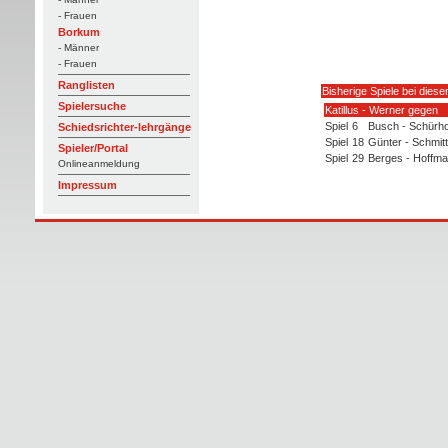
- Frauen
Borkum
- Männer
- Frauen
Ranglisten
Bisherige Spiele bei dies
Spielersuche
Katillus - Werner gegen
Spiel
6
Busch - Schürho
Schiedsrichter-lehrgänge
Spiel
18
Günter - Schmitt
Spieler/Portal
Spiel
29
Berges - Hoffm
Onlineanmeldung
Impressum