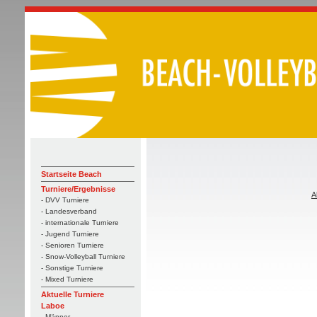
Startseite Beach
Turniere/Ergebnisse
A
- DVV Turniere
- Landesverband
- internationale Turniere
- Jugend Turniere
- Senioren Turniere
- Snow-Volleyball Turniere
- Sonstige Turniere
- Mixed Turniere
Aktuelle Turniere
Laboe
- Männer