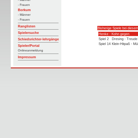
- Frauen
Borkum
- Männer
- Frauen
Ranglisten
Bisherige Spiele bei diesem
Spielersuche
Henke - Kohn gegen
Spiel
2
Dresing - Treude
Schiedsrichter-lehrgänge
Spiel
14
Klein-Hitpaß - Mül
Spieler/Portal
Onlineanmeldung
Impressum