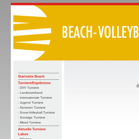
Startseite Beach
Turniere/Ergebnisse
A
- DVV Turniere
- Landesverband
- internationale Turniere
- Jugend Turniere
- Senioren Turniere
- Snow-Volleyball Turniere
- Sonstige Turniere
- Mixed Turniere
Aktuelle Turniere
Laboe
- Männer