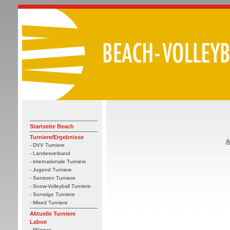
Startseite Beach
Turniere/Ergebnisse
A
- DVV Turniere
- Landesverband
- internationale Turniere
- Jugend Turniere
- Senioren Turniere
- Snow-Volleyball Turniere
- Sonstige Turniere
- Mixed Turniere
Aktuelle Turniere
Laboe
- Männer