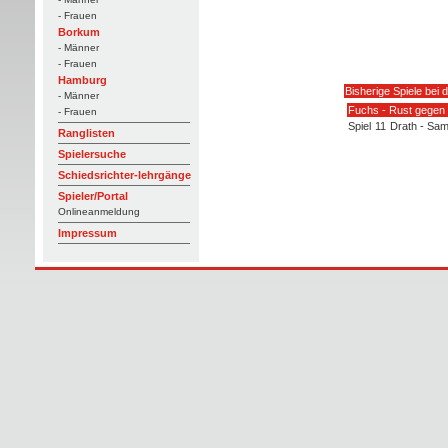
- Frauen
Borkum
- Männer
- Frauen
Hamburg
Bisherige Spiele bei 
- Männer
Fuchs - Rust gegen
- Frauen
Spiel
11
Drath - Sam
Ranglisten
Spielersuche
Schiedsrichter-lehrgänge
Spieler/Portal
Onlineanmeldung
Impressum