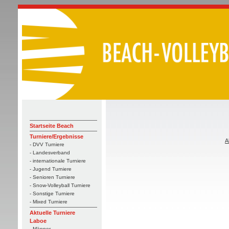
Startseite Beach
Turniere/Ergebnisse
A
- DVV Turniere
- Landesverband
- internationale Turniere
- Jugend Turniere
- Senioren Turniere
- Snow-Volleyball Turniere
- Sonstige Turniere
- Mixed Turniere
Aktuelle Turniere
Laboe
- Männer