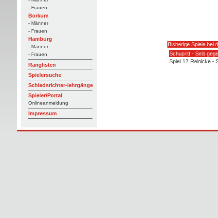
- Frauen
Borkum
- Männer
- Frauen
Hamburg
Bisherige Spiele bei 
- Männer
Schupritt - Seib geg
- Frauen
Spiel
12
Reinicke -
Ranglisten
Spielersuche
Schiedsrichter-lehrgänge
Spieler/Portal
Onlineanmeldung
Impressum