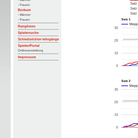
Satz
- Frauen
Satz
Borkum
Satz
- Männer
Satz 1
- Frauen
Meppe
Ranglisten
30
Spielersuche
Schiedsrichter-lehrgänge
20
Spieler/Portal
Onlineanmeldung
10
Impressum
0
Satz 2
Meppe
30
20
10
0