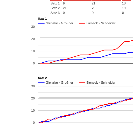
Satz 1
9
21
18
Satz 2
21
23
19
Satz 3
0
0
0
Satz 1
Glenzke - Großner
Bieneck - Schneider
30
20
10
0
Satz 2
Glenzke - Großner
Bieneck - Schneider
30
20
10
0