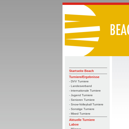
Startseite Beach
Turniere/Ergebnisse
- DVV Turniere
- Landesverband
- internationale Turniere
- Jugend Turniere
- Senioren Turniere
- Snow-Volleyball Turniere
- Sonstige Turniere
- Mixed Turniere
Aktuelle Turniere
Laboe
- Männer