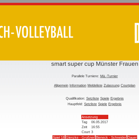
smart super cup Münster Frauen
Parallele Turniere:
Mä.-Turnier
Allgemein
Information
Meldeliste
Zulassung
Courtplan
Qualifikation:
Setzliste
Spiele
Ergebnis
Hauptfeld:
Setzliste
Spiele
Ergebnis
Ansetzung
Tag
06.05.2017
Zeit
16:55
Court
3
Spiel 18
Glenzke - Großner
Bieneck - Schneider
Dauer