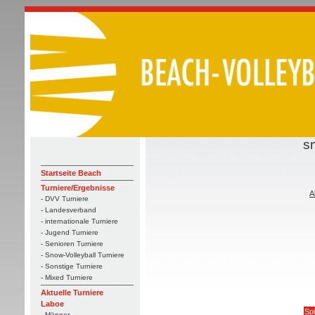
s
Startseite Beach
Turniere/Ergebnisse
A
- DVV Turniere
- Landesverband
- internationale Turniere
- Jugend Turniere
- Senioren Turniere
- Snow-Volleyball Turniere
- Sonstige Turniere
- Mixed Turniere
Aktuelle Turniere
Laboe
Spi
- Männer