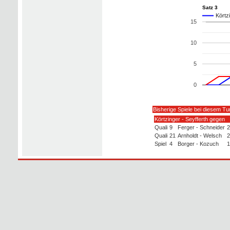
Satz 3
Körtz
15
10
5
0
Bisherige Spiele bei diesem Tu
Körtzinger - Seyfferth gegen
Quali
9
Ferger - Schneider
2
Quali
21
Arnholdt - Welsch
2
Spiel
4
Borger - Kozuch
1