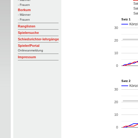
Sat
- Frauen
Sat
Borkum
Sat
- Männer
Satz 1
- Frauen
Körtz
Ranglisten
30
Spielersuche
Schiedsrichter-lehrgänge
20
Spieler/Portal
Onlineanmeldung
10
Impressum
0
Satz 2
Körtz
30
20
10
0