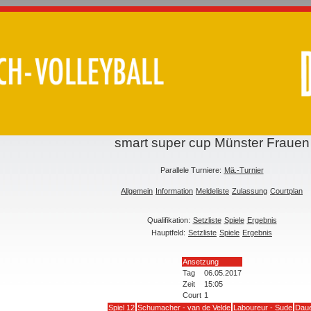
smart super cup Münster Frauen
Parallele Turniere:
Mä.-Turnier
Allgemein
Information
Meldeliste
Zulassung
Courtplan
Qualifikation:
Setzliste
Spiele
Ergebnis
Hauptfeld:
Setzliste
Spiele
Ergebnis
Ansetzung
Tag
06.05.2017
Zeit
15:05
Court
1
Spiel 12
Schumacher - van de Velde
Laboureur - Sude
Dau