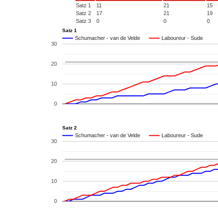
Satz 1
11
21
15
Satz 2
17
21
19
Satz 3
0
0
0
Satz 1
Schumacher - van de Velde
Laboureur - Sude
30
20
10
0
Satz 2
Schumacher - van de Velde
Laboureur - Sude
30
20
10
0