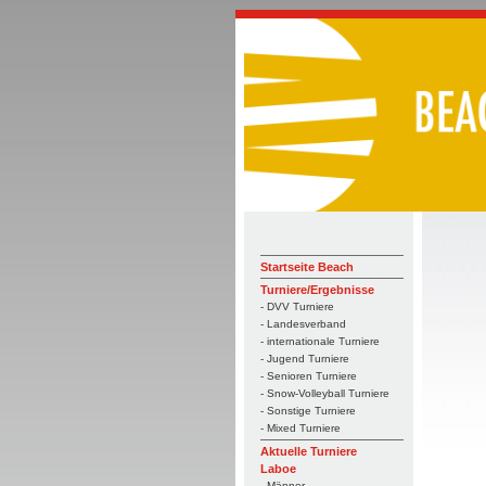
Startseite Beach
Turniere/Ergebnisse
- DVV Turniere
- Landesverband
- internationale Turniere
- Jugend Turniere
- Senioren Turniere
- Snow-Volleyball Turniere
- Sonstige Turniere
- Mixed Turniere
Aktuelle Turniere
Laboe
- Männer