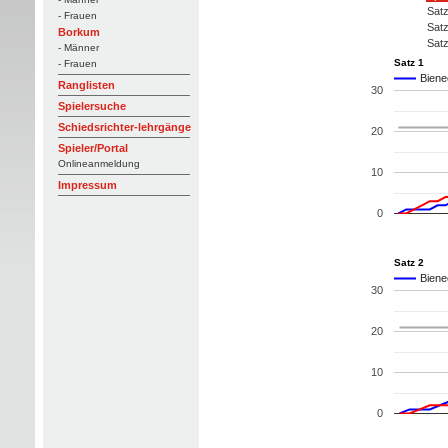
Satz
- Frauen
Satz
Borkum
Satz
- Männer
Satz 1
- Frauen
Biene
Ranglisten
30
Spielersuche
Schiedsrichter-lehrgänge
20
Spieler/Portal
Onlineanmeldung
10
Impressum
0
Satz 2
Biene
30
20
10
0