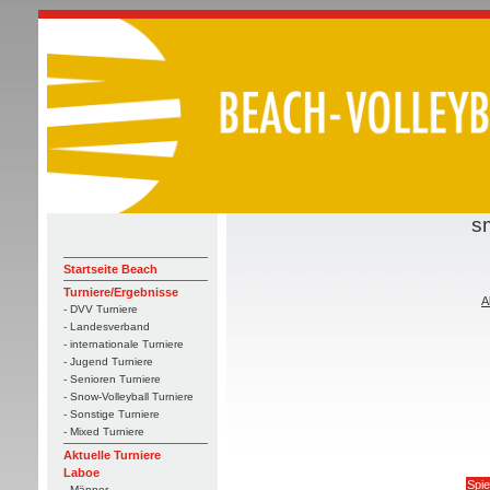
s
Startseite Beach
Turniere/Ergebnisse
A
- DVV Turniere
- Landesverband
- internationale Turniere
- Jugend Turniere
- Senioren Turniere
- Snow-Volleyball Turniere
- Sonstige Turniere
- Mixed Turniere
Aktuelle Turniere
Laboe
Spie
- Männer