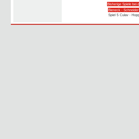
Bisherige Spiele bei 
Bieneck - Schneide
Spiel
5
Culav - Hop