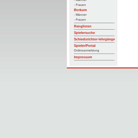
- Frauen
Borkum
- Männer
- Frauen
Ranglisten
Spielersuche
Schiedsrichter-lehrgänge
Spieler/Portal
Onlineanmeldung
Impressum