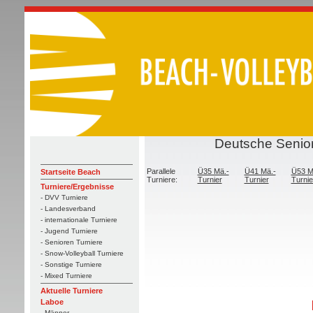
Deutsche Senior
Parallele
Ü35 Mä.-
Ü41 Mä.-
Ü53 M
Startseite Beach
Turniere:
Turnier
Turnier
Turnie
Turniere/Ergebnisse
- DVV Turniere
- Landesverband
- internationale Turniere
- Jugend Turniere
- Senioren Turniere
- Snow-Volleyball Turniere
- Sonstige Turniere
- Mixed Turniere
Aktuelle Turniere
Laboe
- Männer