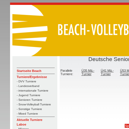
Deutsche Senior
Parallele
Ü35 Mä.-
Ü41 Mä.-
Ü53 M
Startseite Beach
Turniere:
Turnier
Turnier
Turnie
Turniere/Ergebnisse
- DVV Turniere
- Landesverband
- internationale Turniere
- Jugend Turniere
- Senioren Turniere
- Snow-Volleyball Turniere
- Sonstige Turniere
- Mixed Turniere
Aktuelle Turniere
Laboe
Spi
- Männer