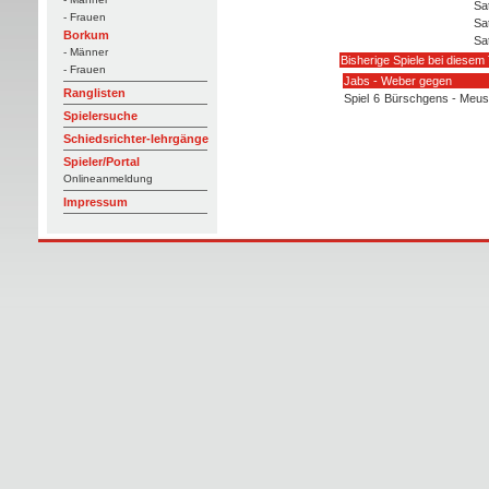
Sa
- Frauen
Sa
Borkum
Sa
- Männer
Bisherige Spiele bei diesem 
- Frauen
Jabs - Weber gegen
Ranglisten
Spiel
6
Bürschgens - Meus
Spielersuche
Schiedsrichter-lehrgänge
Spieler/Portal
Onlineanmeldung
Impressum