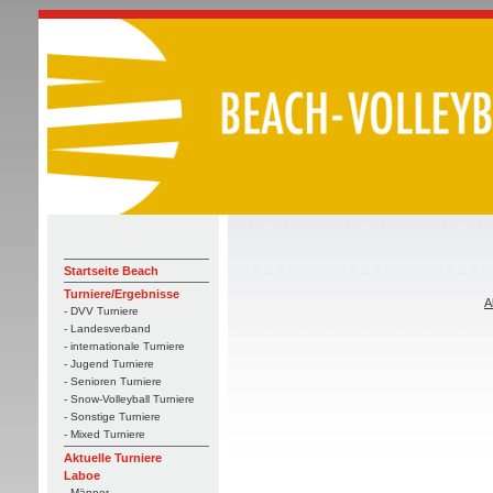
Startseite Beach
Turniere/Ergebnisse
A
- DVV Turniere
- Landesverband
- internationale Turniere
- Jugend Turniere
- Senioren Turniere
- Snow-Volleyball Turniere
- Sonstige Turniere
- Mixed Turniere
Aktuelle Turniere
Laboe
- Männer