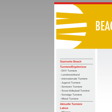
Startseite Beach
Turniere/Ergebnisse
- DVV Turniere
- Landesverband
- internationale Turniere
- Jugend Turniere
- Senioren Turniere
- Snow-Volleyball Turniere
- Sonstige Turniere
- Mixed Turniere
Aktuelle Turniere
Laboe
- Männer