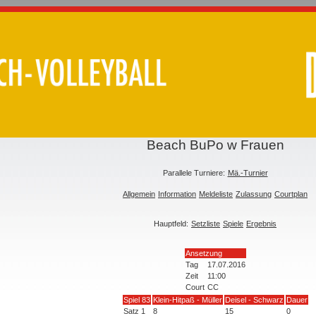
Beach BuPo w Frauen
Parallele Turniere:
Mä.-Turnier
Allgemein
Information
Meldeliste
Zulassung
Courtplan
Hauptfeld:
Setzliste
Spiele
Ergebnis
Ansetzung
Tag
17.07.2016
Zeit
11:00
Court
CC
Spiel 83
Klein-Hitpaß - Müller
Deisel - Schwarz
Dauer
Satz 1
8
15
0