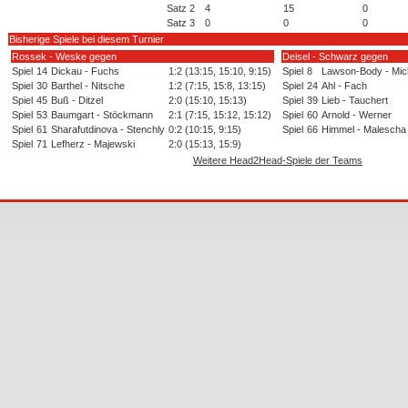
Satz 2
4
15
0
Satz 3
0
0
0
Bisherige Spiele bei diesem Turnier
Rossek - Weske gegen
Deisel - Schwarz gegen
Spiel
14
Dickau - Fuchs
1:2 (13:15, 15:10, 9:15)
Spiel
8
Lawson-Body - Mic
Spiel
30
Barthel - Nitsche
1:2 (7:15, 15:8, 13:15)
Spiel
24
Ahl - Fach
Spiel
45
Buß - Ditzel
2:0 (15:10, 15:13)
Spiel
39
Lieb - Tauchert
Spiel
53
Baumgart - Stöckmann
2:1 (7:15, 15:12, 15:12)
Spiel
60
Arnold - Werner
Spiel
61
Sharafutdinova - Stenchly
0:2 (10:15, 9:15)
Spiel
66
Himmel - Malescha
Spiel
71
Lefherz - Majewski
2:0 (15:13, 15:9)
Weitere Head2Head-Spiele der Teams