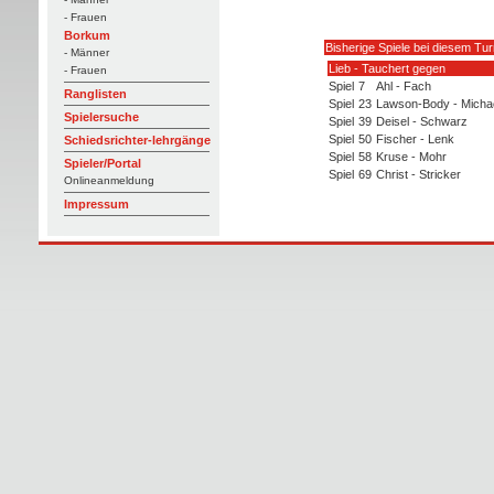
- Frauen
Borkum
Bisherige Spiele bei diesem Tur
- Männer
Lieb - Tauchert gegen
- Frauen
Spiel
7
Ahl - Fach
Ranglisten
Spiel
23
Lawson-Body - Micha
Spielersuche
Spiel
39
Deisel - Schwarz
Spiel
50
Fischer - Lenk
Schiedsrichter-lehrgänge
Spiel
58
Kruse - Mohr
Spieler/Portal
Spiel
69
Christ - Stricker
Onlineanmeldung
Impressum