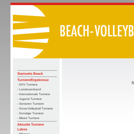
Startseite Beach
Turniere/Ergebnisse
A
- DVV Turniere
- Landesverband
- internationale Turniere
- Jugend Turniere
- Senioren Turniere
- Snow-Volleyball Turniere
- Sonstige Turniere
- Mixed Turniere
Aktuelle Turniere
Laboe
- Männer