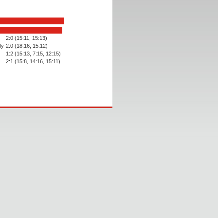
2:0 (15:11, 15:13)
ly
2:0 (18:16, 15:12)
1:2 (15:13, 7:15, 12:15)
2:1 (15:8, 14:16, 15:11)