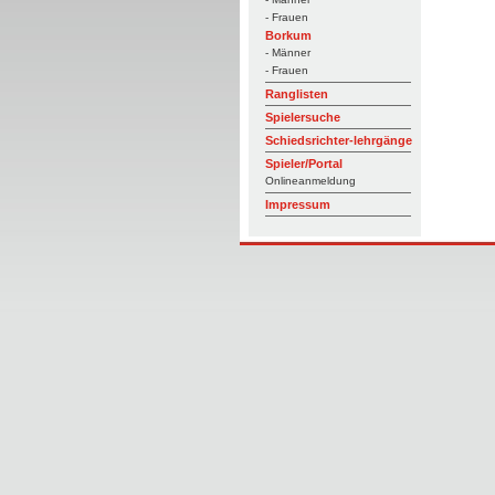
- Frauen
Borkum
- Männer
- Frauen
Ranglisten
Spielersuche
Schiedsrichter-lehrgänge
Spieler/Portal
Onlineanmeldung
Impressum