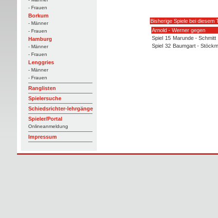
- Frauen
Borkum
Bisherige Spiele bei diesem 
- Männer
Arnold - Werner gegen
- Frauen
Spiel
15
Marunde - Schmitt
Hamburg
Spiel
32
Baumgart - Stöck
- Männer
- Frauen
Lenggries
- Männer
- Frauen
Ranglisten
Spielersuche
Schiedsrichter-lehrgänge
Spieler/Portal
Onlineanmeldung
Impressum